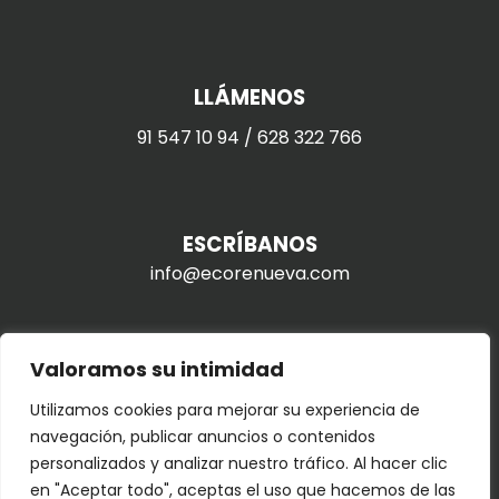
LLÁMENOS
91 547 10 94
/
628 322 766
ESCRÍBANOS
info@ecorenueva.com
Valoramos su intimidad
VISÍTENOS
Utilizamos cookies para mejorar su experiencia de
Con cita previa
navegación, publicar anuncios o contenidos
c/ Ferraz, 34 – 28008 Madrid
personalizados y analizar nuestro tráfico. Al hacer clic
en "Aceptar todo", aceptas el uso que hacemos de las