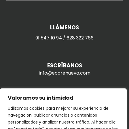
LLÁMENOS
91 547 10 94
/
628 322 766
ESCRÍBANOS
info@ecorenueva.com
Valoramos su intimidad
VISÍTENOS
Utilizamos cookies para mejorar su experiencia de
Con cita previa
navegación, publicar anuncios o contenidos
c/ Ferraz, 34 – 28008 Madrid
personalizados y analizar nuestro tráfico. Al hacer clic